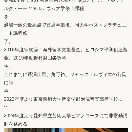
令和2年度文化庁新進芸術家海外研修員として、ザルツブ
ルク・モーツァルテウム大学修士課程
を
満場一致の最高点で首席卒業後、同大学ポストグラデュエ
ート課程修
了
2016年度宗次徳二海外留学支援基金、ヒロシマ平和創造基
金、2019年度野村財団各奨学
生。
これまでに芹澤佳司、角野裕、ジャック・ルヴィエの各氏
に師
事
2022年度より東京藝術大学音楽学部附属音楽高等学校に
て
2024年度より愛知県立芸術大学ピアノコースにて非常勤講
師を務める。