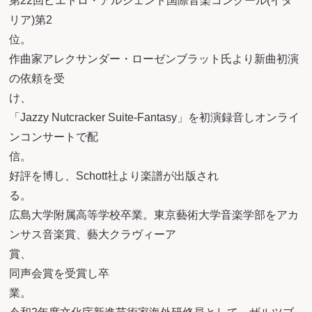
第22回ピエトロ・アルジェント国際音楽コンクール(イタ
リア)第2
位
作曲家アレクサンダー・ローゼンブラット氏より新曲初演
の依頼を受
け
「Jazzy Nutcracker Suite-Fantasy」を初演録音しオンライ
ンコンサートで配
信
好評を博し、Schott社より楽譜が出版され
る
広島大学附属高等学校卒業。東京藝術大学音楽学部をアカ
ンサス音楽賞、藝大クラヴィーア
賞、
同声会賞を受賞し卒