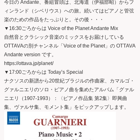
今日の Andante、番組冒頭は、北海道（伊福部昭）からフ
ィンランド（シベリウス）への旅。続いてはピアノと管弦
楽のための作品をたっぷりと。その後・・・
▼16:30ごろからは Voice of the Planet Andante Mix
自然音とクラシック音楽のミックスをお届けしている
OTTAVAの別チャンネル「Voice of the Planet」の OTTAVA
Andante version です。
https://ottava.jp/planet/
▼17:00ごろからは Today’s Special
ナクソスの新譜から20世紀ブラジルの作曲家、カマルゴ・
グァルニエリのソロ・ピアノ曲を集めたアルバム「グァル
ニエリ（1907-1993）：〈ピアノ作品集 第2集〉即興曲
集、ヴァルサ集、モメント集」をピックアップします。