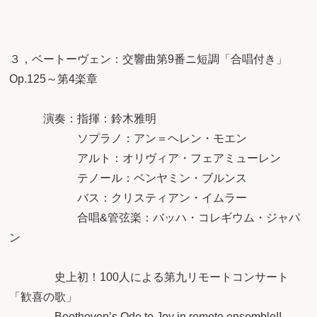
３，ベートーヴェン：交響曲第9番ニ短調「合唱付き」
Op.125～第4楽章
演奏：指揮：鈴木雅明
ソプラノ：アン＝ヘレン・モエン
アルト：オリヴィア・フェアミューレン
テノール：ベンヤミン・ブルンス
バス：クリスティアン・イムラー
合唱&管弦楽：バッハ・コレギウム・ジャパ
ン
史上初！100人による第九リモートコンサート
「歓喜の歌」
Beethoven’s Ode to Joy in remote ensemble!!