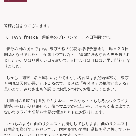
皆様おはようございます。

 OTTAVA fresca　週前半のプレゼンター、本田聖嗣です。

 春分の日の祝日ですね。東京の桜の開花はほぼ予想通り、昨日２０日
開花となりましたが、全国１位ではなく、福岡に咲きならぬ先を越され
ましたが、やはり暖かい日が続いて、例年よりは４日ほど早い開花とな
りました。

 しかし、週末、名古屋にいたのですが、名古屋はまだ結構寒く、東京
も朝晩は天候が悪いと冷えるので、まさに「春分頃」の気候と言えると
思います。みなさまも体調にはお気をつけてお過ごしください。

 月曜日の９時台は世界のキナルニュースから・・もちろんウクライナ
情勢から目が話せません。航空マニアの視点から、おそらく表に出てこ
ないウクライナ情勢を世界の報道とともにお送りします。

 いつものように曲のリクエストお待ちしております。曲のリクエスト
は曲名を挙げていただいても、内容を書いて曲目選択を私に投げていた
だく、フレーバーリクエストでも大丈夫です。
