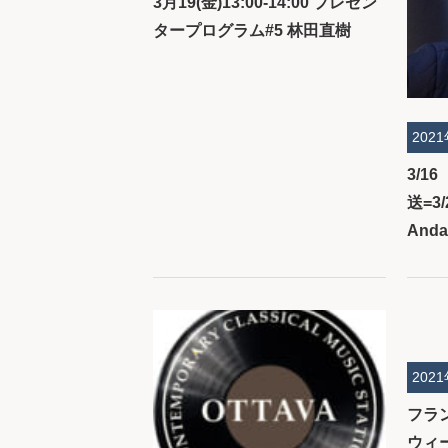
3月19(金)13:00-14:00 プレゼン
タープログラム#5 林田直樹
202
3/1
送=3
And
202
フラ
ウィ