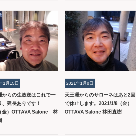
1年1月15日
2021年1月8日
洲からの生放送はこれで一
天王洲からのサローネはあと2回
り、延長ありです！
で休止します。2021/1/8（金）
5（金）OTTAVA Salone 林
OTTAVA Salone 林田直樹
樹