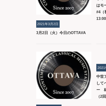
はモ
#4（
13:00
2021年3月2日
3月2日（火）今日のOTTAVA
202
中世
して
ー 林
（2回目